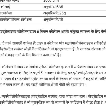
मीर और मोल्ड
100cfu/जी
 कोलाई
अनुपस्थिति/जी
ाल्मोनेला
अनुपस्थिति/25g
्टाफीलोकोकस ऑरीअस
अनुपस्थिति/जी
ाइड्रोलाइज्ड कोलेजन टाइप ii चिकन कोलेजन आपके संयुक्त स्वास्थ्य के लिए कै
. दो कार्य सामग्री शामिल हैं: टाइप ii कोलेजन और म्यूकोपॉलीसेकेराइड्स (चोंड्र
ोंड्रोइटिन सल्फेट जोड़ों में कार्टिलेज के दो प्रमुख घटक हैं।वे स्वास्थ्य संरचना
रने में मदद करने के लिए मिलकर काम करते हैं।
. कोलेजन में आवश्यक अमीनो एसिड।कोलेजन प्रकार ii अधिकांश आवश्यक प्रकार क
ंयुक्त स्वास्थ्य के लिए महत्वपूर्ण हैं।उदाहरण के लिए, हाइड्रोक्सीप्रोलाइन केवल 
ाया जाता है।हाइड्रॉक्सीप्रोलाइन का कार्य कैल्शियम को प्लाज्मा में हड्डी की 
ूप में काम करना है।यह हड्डी कोशिकाओं की पीढ़ी को बढ़ावा देगा।
. म्यूकोपॉलीसेकेराइड्स (चोंड्रोइटिन सल्फेट) द्वारा जोड़ा गया मूल्य।चोंड्रोइटिन
्यूकोपॉलीसैकेराइड है जो प्राकृतिक रूप से जानवरों के कार्टिलेज में मौजूद होता है