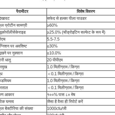
पैरामीटर
विशेष विवरण
िखावट
सफेद से हल्का पीला पाउडर
ुल प्रोटीन सामग्री
≥60%
्यूकोपॉलीसेकेराइड
≥25.0% (चोंड्रोइटिन सल्फेट के रूप में)
ीएच
5.5-7.5
ग्निशन पर अवशिष्ट
≤30%
ूखने पर नुक्सान
≤10.0%
ारी धातु
20 पीपीएम
्रमुख
1.0 मिलीग्राम / किग्रा
ुध
＜0.1 मिलीग्राम / किग्रा
ैडमियम
1.0 मिलीग्राम / किग्रा
रताल
＜0.1 मिलीग्राम / किग्रा
कण आकार
१००% पास ८० मेष
ोक घनत्व
जैसा है वैसा ही रिपोर्ट करें
ुल बैक्टीरिया की संख्या
1000cfu/जी