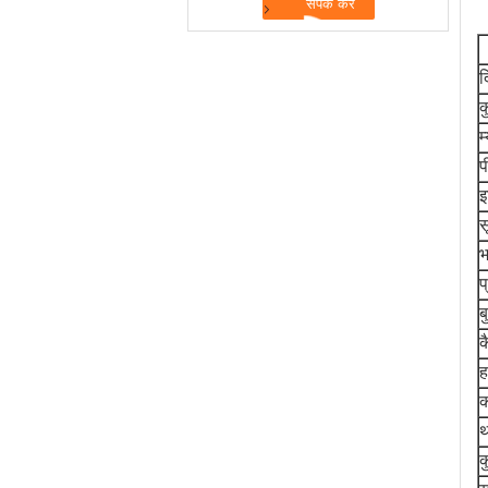
द
क
म
प
इ
स
भ
प
ब
क
ह
थ
क