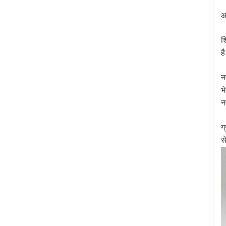
आ
श
ह
न
भ
न
ग
स