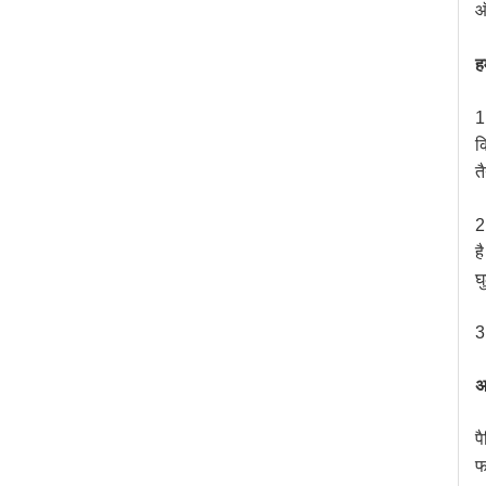
ऑ
ह
1
क
त
2
ह
घ
3
अ
प
फ