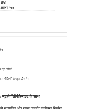
टी/टी
35MT / माह
्थि
ग्रा / मिली
भाल गोलियाँ, कैप्सूल, ठोस पेय
% म्यूकोपॉलीसेकेराइड के साथ
सओ सत्यापित और यूएस एफडीए पंजीकृत निर्माता