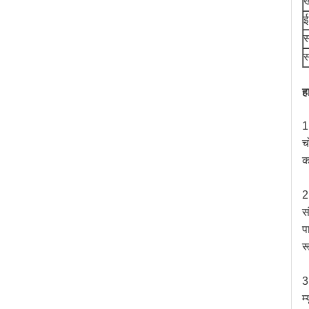
ख
ई
स
स
ह
1
च
क
2
स
प
र
3
म