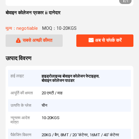
1
/
1
बोवाइन कोलेजन प्रकार ii दानेदार
मूल्य：negotiable
MOQ：10-20KGS
सबसे अच्छी कीमत
अब से संपर्क करें
उत्पाद विवरण
हाई लाइट
,
हाइड्रोलाइज्ड बोवाइन कोलेजन पेप्टाइड्स
बोवाइन कोलेजन पाउडर
आपूर्ति की क्षमता
20 एमटी / माह
उत्पत्ति के प्लेस
चीन
न्यूनतम आदेश
10-20KGS
मात्रा
पैकेजिंग विवरण
20KG / बैग, 8MT / 20 'कंटेनर, 16MT / 40' कंटेनर