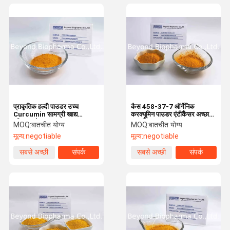
प्राकृतिक हल्दी पाउडर उच्च
कैस 458-37-7 ऑर्गेनिक
Curcumin सामग्री खाद्य
करक्यूमिन पाउडर एंटीकैंसर अच्छा
परिरक्षक के साथ
प्रदर्शन
MOQ:
बातचीत योग्य
MOQ:
बातचीत योग्य
मूल्य:
negotiable
मूल्य:
negotiable
सबसे अच्छी
संपर्क
सबसे अच्छी
संपर्क
कीमत
कीमत