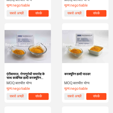
मूल्य:
negotiable
मूल्य:
negotiable
सबसे अच्छी
संपर्क
सबसे अच्छी
संपर्क
कीमत
कीमत
एंटीवायरल, रोगाणुरोधी समारोह के
करक्यूमिन हल्दी पाउडर
साथ कार्बनिक हल्दी करक्यूमिन
पाउडर
MOQ:
बातचीत योग्य
MOQ:
बातचीत योग्य
मूल्य:
negotiable
मूल्य:
negotiable
सबसे अच्छी
संपर्क
सबसे अच्छी
संपर्क
कीमत
कीमत