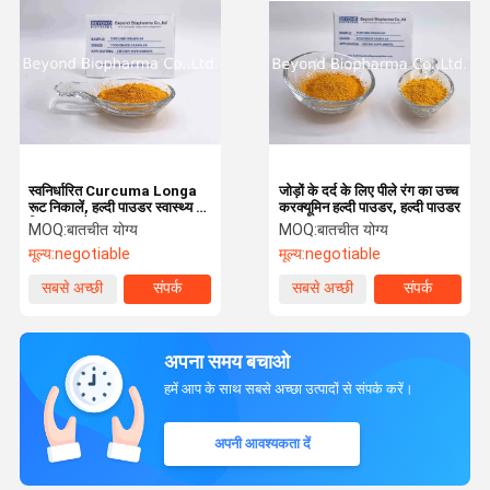
स्वनिर्धारित Curcuma Longa
जोड़ों के दर्द के लिए पीले रंग का उच्च
रूट निकालें, हल्दी पाउडर स्वास्थ्य के
करक्यूमिन हल्दी पाउडर, हल्दी पाउडर
लिए अच्छा है
MOQ:
बातचीत योग्य
MOQ:
बातचीत योग्य
मूल्य:
negotiable
मूल्य:
negotiable
सबसे अच्छी
संपर्क
सबसे अच्छी
संपर्क
कीमत
कीमत
अपना समय बचाओ
हमें आप के साथ सबसे अच्छा उत्पादों से संपर्क करें।
अपनी आवश्यकता दें