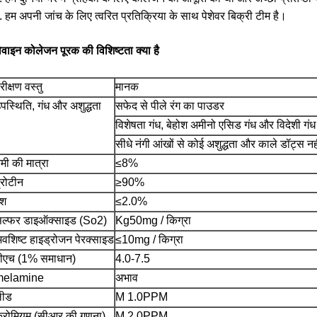
. हम अपनी जांच के लिए त्वरित प्रतिक्रिया के साथ पेशेवर बिक्री टीम है।
ोवाइन कोलेजन पूरक की विशिष्टता क्या है
रीक्षण वस्तु
मानक
पस्थिति, गंध और अशुद्धता
सफेद से पीले रंग का पाउडर
विशेषता गंध, बेहोश अमीनो एसिड गंध और विदेशी गंध 
सीधे नंगी आंखों से कोई अशुद्धता और काले डॉट्स नह
मी की मात्रा
≤8%
्रोटीन
≥90%
एश
≤2.0%
ल्फर डाइऑक्साइड (So2)
Kg50mg / किग्रा
वशिष्ट हाइड्रोजन पेरक्साइड
≤10mg / किग्रा
ीएच (1% समाधान)
4.0-7.5
melamine
अभाव
लीड
M 1.0PPM
्रोमियम (सीआर की गणना)
M 2.0PPM