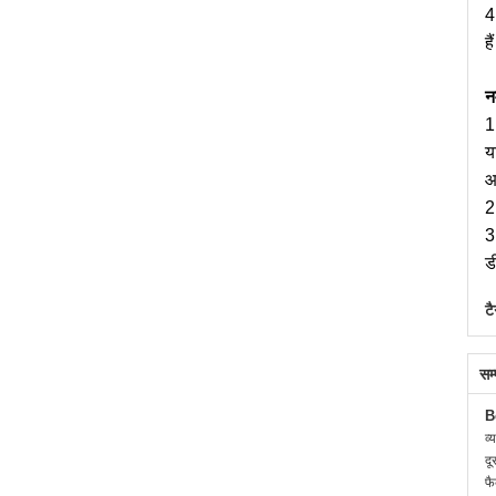
4
है
नम
1
य
आ
2
3
ड
टै
सम
B
व्
दू
फै