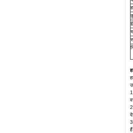
ह
क
ई
ख
स
न
ह
ह
उ
1
व
2
द
3
है