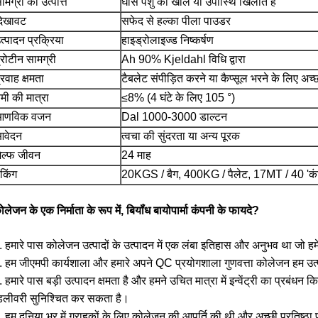
ामग्री की उत्पत्ति
घास पशु की खाल या उपास्थि खिलाते हैं
िखावट
सफेद से हल्का पीला पाउडर
त्पादन प्रक्रिया
हाइड्रोलाइज्ड निष्कर्षण
्रोटीन सामग्री
Ah 90% Kjeldahl विधि द्वारा
्रवाह क्षमता
टैबलेट संपीड़ित करने या कैप्सूल भरने के लिए अच्छ
मी की मात्रा
≤8% (4 घंटे के लिए 105 °)
आणविक वजन
Dal 1000-3000 डाल्टन
वेदन
त्वचा की सुंदरता या अन्य पूरक
ेल्फ जीवन
24 माह
ैकिंग
20KGS / बैग, 400KG / पैलेट, 17MT / 40 'कं
ोलेजन के एक निर्माता के रूप में, बियॉंध बायोपार्मा कंपनी के फायदे?
. हमारे पास कोलेजन उत्पादों के उत्पादन में एक लंबा इतिहास और अनुभव था जो हमे
. हम जीएमपी कार्यशाला और हमारे अपने QC प्रयोगशाला गुणवत्ता कोलेजन हम उत्प
. हमारे पास बड़ी उत्पादन क्षमता है और हमने उचित मात्रा में इन्वेंट्री का प्रबंध
िलीवरी सुनिश्चित कर सकता है।
. हम दुनिया भर में ग्राहकों के लिए कोलेजन की आपूर्ति की थी और अच्छी प्रतिष्ठा 