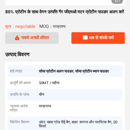
1
/
1
80% प्रोटीन के साथ वेगन उत्पत्ति गैर जीएमओ मटर प्रोटीन पाउडर अलग करें
मूल्य：negotiable
MOQ：परक्राम्य
सबसे अच्छी कीमत
अब से संपर्क करें
उत्पाद विवरण
हाई लाइट
,
सोया प्रोटीन अलग पाउडर
सोया प्रोटीन ध्यान पाउडर
आपूर्ति की क्षमता
50MT / महीना
उत्पत्ति के प्लेस
चीन
न्यूनतम आदेश
परक्राम्य
मात्रा
पैकेजिंग विवरण
अंदर: खाद्य ग्रेड पीई बैग, बाहर: कागज और प्लास्टिक बैग, 20
किलो