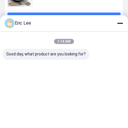
जारी रखें
Eric Lee
अनुशंसित उत्पाद
1:14 AM
Good day, what product are you looking for?
त्वचा स्वास्थ्य आहार
खेल पोषण के लिए
अलास्का कॉड
बोवाइन कोलेज
की खुराक के लिए
मछली कोलेजन
मछली कोलेजन
टाइप 1 और टा
तत्काल घुलनशीलता
पेप्टाइड्स
मछली कोलेजन
पाउडर
सबसे अच्छी कीमत
सबसे अच्छी कीमत
सबसे अच्छी कीमत
सबसे अच्छी 