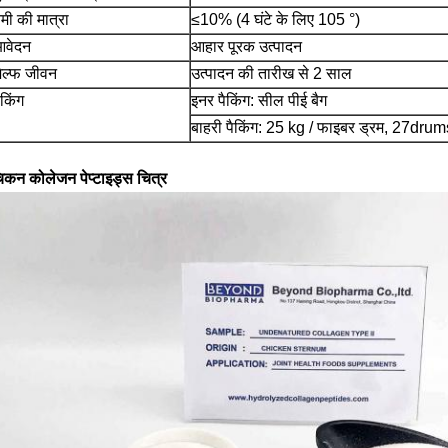
मी की मात्रा
≤10% (4 घंटे के लिए 105 °)
वेदन
आहार पूरक उत्पादन
ेल्फ जीवन
उत्पादन की तारीख से 2 साल
ैकिंग
इनर पैकिंग: सील पीई बैग
बाहरी पैकिंग: 25 kg / फाइबर ड्रम, 27drum
िकन कोलेजन पेप्टाइड्स चित्र