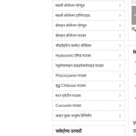
मछली कोलेजन ग्रेन्युल
मछली कोलेजन ट्रीपेप्टाइड
बोवाइन कोलेजन ग्रेन्युल
बोवाइन कोलेजन पाउडर
चोंड्रोइटिन सल्फेट सोडियम
व
Hyaluronic एसिड पाउडर
ग्लूकोसामाइन हाइड्रोक्लोराइड पाउडर
Phycocyanin पाउडर
शुद्ध Chitosan पाउडर
मटर प्रोटीन पाउडर
Curcumin पाउडर
आहार पूरक अनुबंध विनिर्माण
W
उ
सर्वश्रेष्ठ उत्पादों