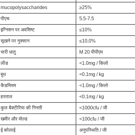
mucopolysaccharides
≥25%
पीएच
5.5-7.5
इग्निशन पर अवशिष्ट
≤10%
सूखने पर नुक्सान
≤10.0%
भारी धातु
M 20 पीपीएम
लीड
<1.0mg / किलो
बुध
<0.1mg / kg
कैडमियम
<1.0mg / किलो
हरताल
<0.1mg / kg
कुल बैक्टीरिया की गिनती
<1000cfu / जी
खमीर और मोल्ड
<100cfu / जी
ई कोलाई
अनुपस्थिति / जी