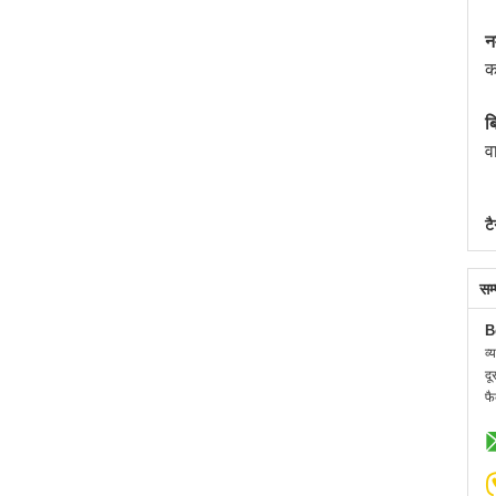
न
क
ब
व
टै
सम
B
व्
दू
फै