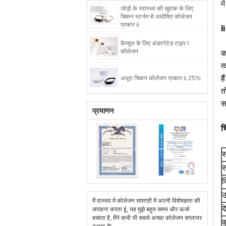
म
जोड़ों के स्वास्थ्य की खुराक के लिए
चिकन स्टर्नम से अघोषित कोलेजन
प्रकार ii
I
कैप्सूल के लिए अंडरनेटेड टाइप I
कोलेजन
क
त
ह
अधूरा चिकन कोलेजन प्रकार ii 25%
त
स
प्रमाणन
च
स
स
द
उ
मैं वास्तव में कोलेजन सामग्री में अपनी विशेषज्ञता की
द
सराहना करता हूं, यह मुझे बहुत समय और ऊर्जा
बचाता है, मैंने कभी भी सबसे अच्छा कोलेजन सप्लायर
क