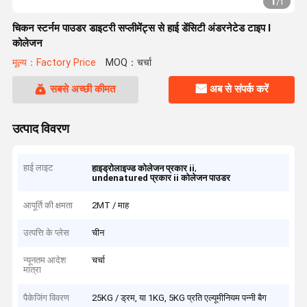
1
/
1
चिकन स्टर्नम पाउडर डाइटरी सप्लीमेंट्स से हाई डेंसिटी अंडरनेटेड टाइप I
कोलेजन
मूल्य：Factory Price
MOQ：चर्चा
सबसे अच्छी कीमत
अब से संपर्क करें
उत्पाद विवरण
हाई लाइट
,
हाइड्रोलाइज्ड कोलेजन प्रकार ii
undenatured प्रकार ii कोलेजन पाउडर
आपूर्ति की क्षमता
2MT / माह
उत्पत्ति के प्लेस
चीन
न्यूनतम आदेश
चर्चा
मात्रा
पैकेजिंग विवरण
25KG / ड्रम, या 1KG, 5KG प्रति एल्यूमीनियम पन्नी बैग