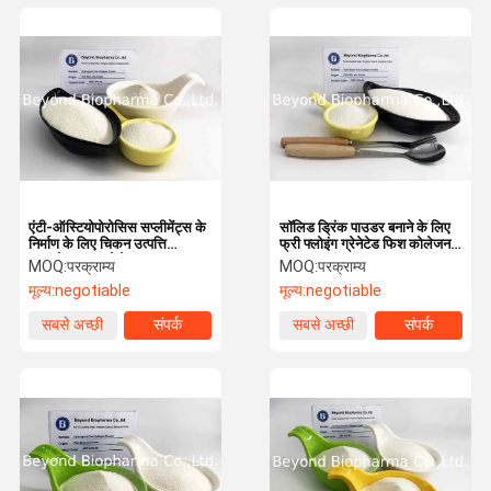
एंटी-ऑस्टियोपोरोसिस सप्लीमेंट्स के
सॉलिड ड्रिंक पाउडर बनाने के लिए
निर्माण के लिए चिकन उत्पत्ति
फ्री फ्लोइंग ग्रेनेटेड फिश कोलेजन
हाइड्रोलाइज्ड कोलेजन पाउडर
पाउडर
MOQ:
परक्राम्य
MOQ:
परक्राम्य
मूल्य:
negotiable
मूल्य:
negotiable
सबसे अच्छी
संपर्क
सबसे अच्छी
संपर्क
कीमत
कीमत