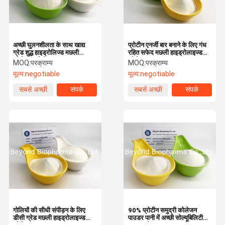
अच्छी घुलनशीलता के साथ खाद्य
प्रोटीन एनर्जी बार बनाने के लिए गंध
ग्रेड शुद्ध हाइड्रोलिज्ड मछली
रहित सफेद मछली हाइड्रोलाइज्ड
कोलेजन प्रोटीन
कोलेजन पाउडर
MOQ:
परक्राम्य
MOQ:
परक्राम्य
मूल्य:
negotiable
मूल्य:
negotiable
सबसे अच्छी
संपर्क
सबसे अच्छी
संपर्क
कीमत
कीमत
घर
उत्पादों
हमारे बारे में
कारखाना भ्रमण
गोलियों की सीधी संपीड़न के लिए
90% प्रोटीन समुद्री कोलेजन
डीसी ग्रेड मछली हाइड्रोलाइज्ड
पाउडर पानी में अच्छी सोल्यूबिलिटी