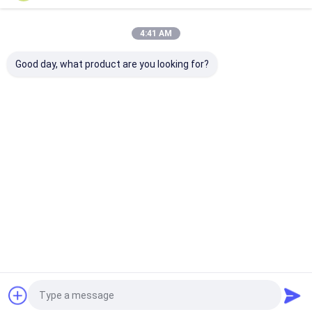
4:41 AM
हमारी श्रेणियाँ
Good day, what product are you looking for?
हाइड्रोलाइज्ड
हाइड्रोलाइज्ड
खाद्य जिलेटिन
Undenatur
कोलेजन पेप्टाइड्स
कोलेजन पाउडर
पाउडर
प्रकार ii कोल
होम
हमारे बारे में
हमसे संपर्क करें
Desktop Site
साइटमैप
Privacy Policy
गुणवत्ता
हाइड्रोलाइज्ड कोलेजन पेप्टाइड्स
चीन का कारखाना.Copyright © 2026
Beyond Biopharma Co.,Ltd.. All Rights Reserved.