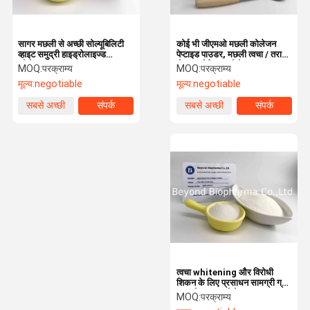
सागर मछली से अच्छी सोल्यूबिलिटी
कोई भी जीएमओ मछली कोलेजन
व्हाइट समुद्री हाइड्रोलाइज्ड
पेप्टाइड पाउडर, मछली त्वचा / तराजू
कोलेजन पाउडर
से हाइड्रोलिज्ड कोलेजन प्रकार 1
MOQ:
परक्राम्य
MOQ:
परक्राम्य
मूल्य:
negotiable
मूल्य:
negotiable
सबसे अच्छी
संपर्क
सबसे अच्छी
संपर्क
कीमत
कीमत
त्वचा whitening और विरोधी
शिकन के लिए प्रसाधन सामग्री ग्रेड
हाइड्रोलाइज्ड कोलेजन पाउडर
MOQ:
परक्राम्य