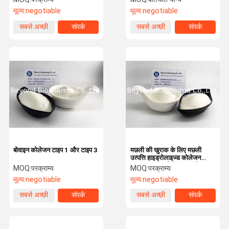
मूल्य:
negotiable
मूल्य:
negotiable
सबसे अच्छी
संपर्क
सबसे अच्छी
संपर्क
कीमत
कीमत
बोवाइन कोलेजन टाइप 1 और टाइप 3
मछली की खुराक के लिए मछली
उत्पत्ति हाइड्रोलाइज्ड कोलेजन
पाउडर 90% प्रोटीन सामग्री
MOQ:
परक्राम्य
MOQ:
परक्राम्य
मूल्य:
negotiable
मूल्य:
negotiable
सबसे अच्छी
संपर्क
सबसे अच्छी
संपर्क
कीमत
कीमत