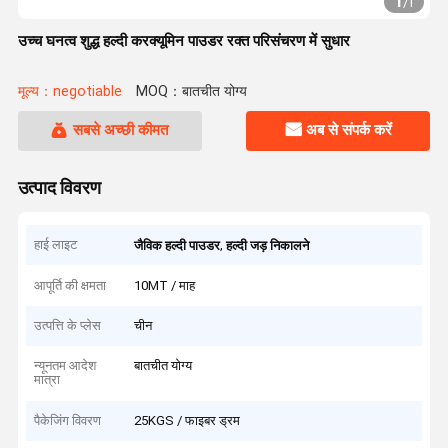
1
/
1
उच्च घनत्व शुद्ध हल्दी करक्यूमिन पाउडर रक्त परिसंचरण में सुधार
मूल्य：negotiable
MOQ：बातचीत योग्य
सबसे अच्छी कीमत
अब से संपर्क करें
उत्पाद विवरण
हाई लाइट
,
जैविक हल्दी पाउडर
हल्दी जड़ निकालने
आपूर्ति की क्षमता
10MT / माह
उत्पत्ति के प्लेस
चीन
न्यूनतम आदेश
बातचीत योग्य
मात्रा
पैकेजिंग विवरण
25KGS / फाइबर ड्रम