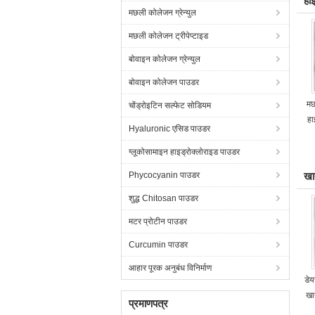
हा
मछली कोलेजन ग्रेन्युल
मछली कोलेजन ट्रीपेप्टाइड
बोवाइन कोलेजन ग्रेन्युल
बोवाइन कोलेजन पाउडर
मछ
चोंड्रोइटिन सल्फेट सोडियम
हा
Hyaluronic एसिड पाउडर
ग्लूकोसामाइन हाइड्रोक्लोराइड पाउडर
Phycocyanin पाउडर
खा
शुद्ध Chitosan पाउडर
मटर प्रोटीन पाउडर
Curcumin पाउडर
आहार पूरक अनुबंध विनिर्माण
डेय
खा
प्रमाणपत्र