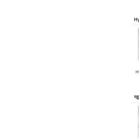
Hy
Hy
ग्